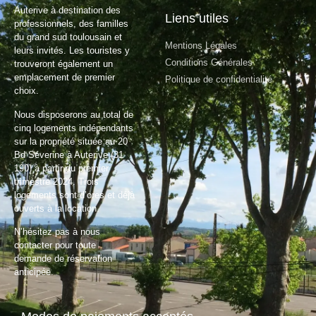
Auterive à destination des
Liens utiles
professionnels, des familles
du grand sud toulousain et
Mentions Légales
leurs invités. Les touristes y
Conditions Générales
trouveront également un
emplacement de premier
Politique de confidentialité
choix.
Nous disposerons au total de
cinq logements indépendants
sur la propriété située au 20
Bd Séverine à Auterive (31
190) à partir du premier
trimestre 2024. Trois
logements sont d’ores et déjà
ouverts à la location.
N’hésitez pas à nous
contacter pour toute
demande de réservation
anticipée.