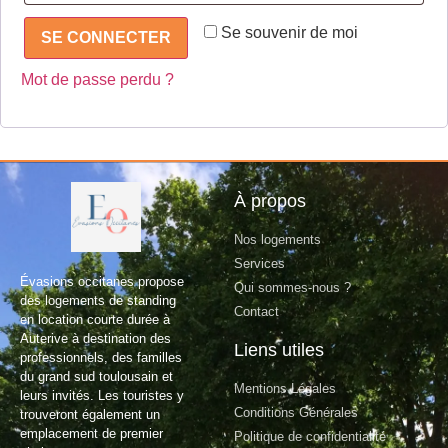
Se souvenir de moi
SE CONNECTER
Mot de passe perdu ?
À propos
Nos logements
Services
Évasions occitanes propose
Qui sommes-nous ?
des logements de standing
Contact
en location courte durée à
Auterive à destination des
Liens utiles
professionnels, des familles
du grand sud toulousain et
Mentions Légales
leurs invités. Les touristes y
Conditions Générales
trouveront également un
emplacement de premier
Politique de confidentialité