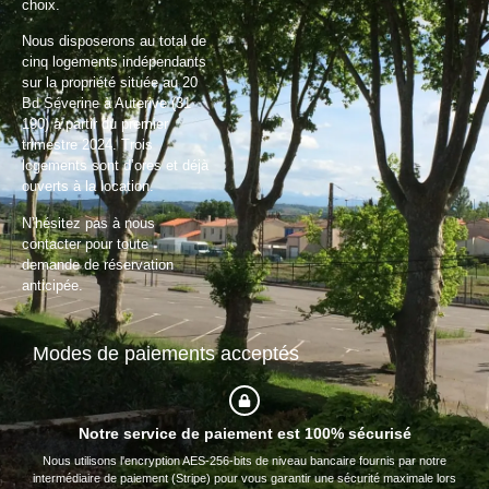
choix.
Nous disposerons au total de
cinq logements indépendants
sur la propriété située au 20
Bd Séverine à Auterive (31
190) à partir du premier
trimestre 2024. Trois
logements sont d’ores et déjà
ouverts à la location.
N’hésitez pas à nous
contacter pour toute
demande de réservation
anticipée.
Modes de paiements acceptés
Notre service de paiement est 100% sécurisé
Nous utilisons l'encryption AES-256-bits de niveau bancaire fournis par notre
intermédiaire de paiement (Stripe) pour vous garantir une sécurité maximale lors