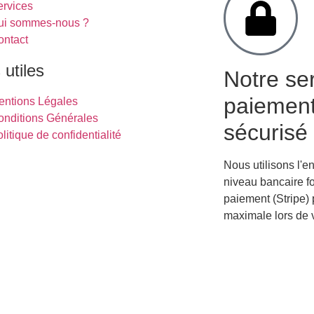
ervices
ui sommes-nous ?
ontact
 utiles
Notre se
paiemen
entions Légales
onditions Générales
sécurisé
litique de confidentialité
Nous utilisons l'e
niveau bancaire fo
paiement (Stripe) 
maximale lors de 