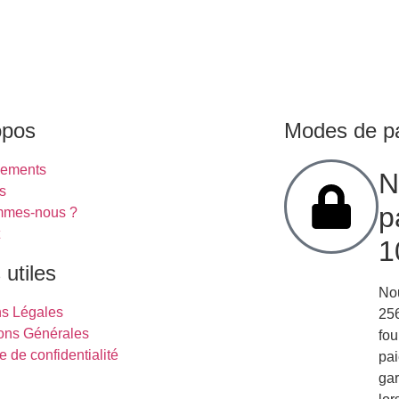
NOS LOGEMENTS
SERVICES
À
opos
Modes de p
gements
N
s
p
mmes-nous ?
t
1
 utiles
Nou
ns Légales
256
ons Générales
fou
e de confidentialité
pai
gar