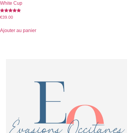
White Cup
Note
€
39.00
5.00
sur 5
Ajouter au panier