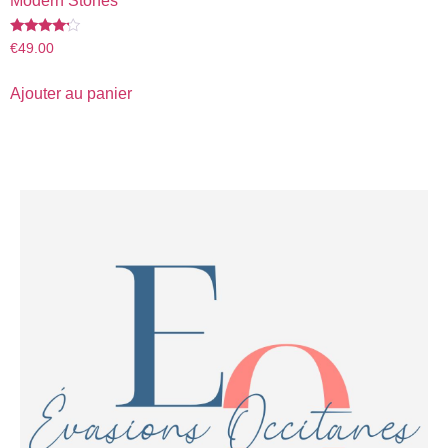
Modern Stones
Note
€
49.00
4.00
sur 5
Ajouter au panier