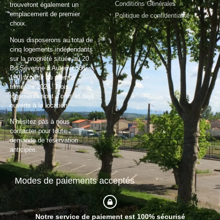
Conditions Générales
trouveront également un
emplacement de premier
Politique de confidentialité
choix.
Nous disposerons au total de
cinq logements indépendants
sur la propriété située au 20
Bd Séverine à Auterive (31
190) à partir du premier
trimestre 2024. Trois
logements sont d’ores et déjà
ouverts à la location.
N’hésitez pas à nous
contacter pour toute
demande de réservation
anticipée.
Modes de paiements acceptés
Notre service de paiement est 100% sécurisé