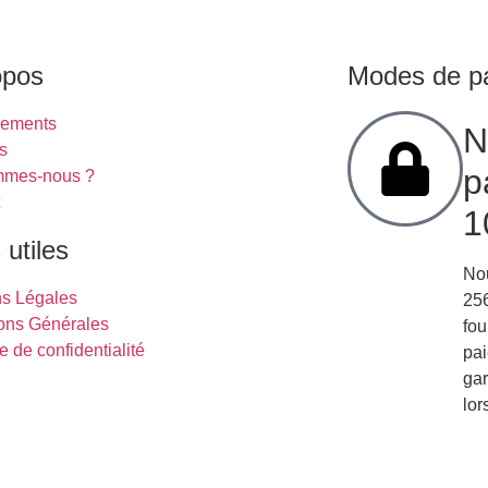
opos
Modes de p
gements
N
s
p
mmes-nous ?
t
1
 utiles
Nou
ns Légales
256
ons Générales
fou
e de confidentialité
pai
gar
lor